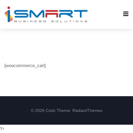
[woocommerce_cart]
© 2026 Codz Theme. RadiantThemes
?>